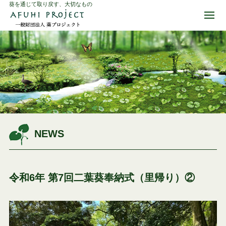
葵を通じて取り戻す、大切なもの
NEWS
令和6年 第7回二葉葵奉納式（里帰り）②