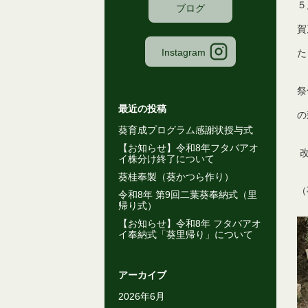
５
ブログ
賀
Instagram
た
祭
最近の投稿
の
葵育成プログラム感謝状授与式
【お知らせ】令和8年フタバアオ
イ株分け終了について
葵桂奉製（葵かつら作り）
（
令和8年 第9回二葉葵奉納式（里
帰り式）
【お知らせ】令和8年 フタバアオ
イ奉納式「葵里帰り」について
アーカイブ
2026年6月