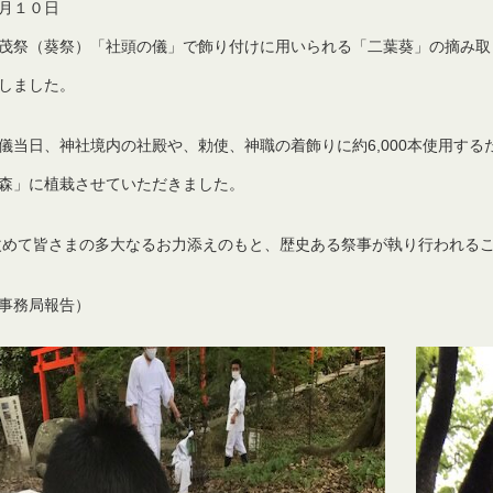
月
１０
日
茂祭（葵祭）「社頭の儀」で飾り付けに用いられる「二葉葵」の摘み取
しました。
儀当日、神社境内の社殿や、勅使、神職の着飾りに約
6,000
本使用する
森」に植栽させていただきました。
改めて皆さまの多大なるお力添えのもと、歴史ある祭事が執り行われる
事務局報告）