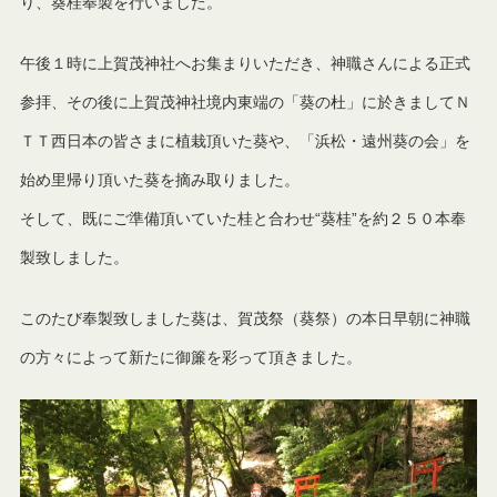
り、葵桂奉製を行いました。
午後１時に上賀茂神社へお集まりいただき、神職さんによる正式
参拝、その後に上賀茂神社境内東端の「葵の杜」に於きましてＮ
ＴＴ西日本の皆さまに植栽頂いた葵や、「浜松・遠州葵の会」を
始め里帰り頂いた葵を摘み取りました。
そして、既にご準備頂いていた桂と合わせ“葵桂”を約２５０本奉
製致しました。
このたび奉製致しました葵は、賀茂祭（葵祭）の本日早朝に神職
の方々によって新たに御簾を彩って頂きました。